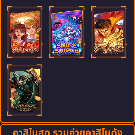
คาสิโนสด รวมค่ายคาสิโนดัง