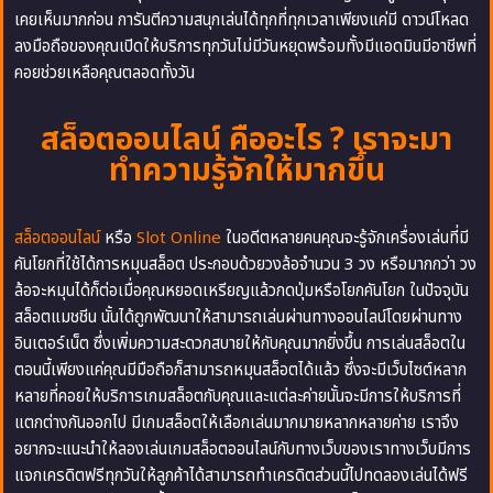
เคยเห็นมากก่อน การันตีความสนุกเล่นได้ทุกที่ทุกเวลาเพียงแค่มี ดาวน์โหลด
ลงมือถือของคุณเปิดให้บริการทุกวันไม่มีวันหยุดพร้อมทั้งมีแอดมินมีอาชีพที่
คอยช่วยเหลือคุณตลอดทั้งวัน
สล็อตออนไลน์ คืออะไร ? เราจะมา
ทำความรู้จักให้มากขึ้น
สล็อตออนไลน์
หรือ
Slot Online
ในอดีตหลายคนคุณจะรู้จักเครื่องเล่นที่มี
คันโยกที่ใช้ได้การหมุนสล็อต ประกอบด้วยวงล้อจำนวน 3 วง หรือมากกว่า วง
ล้อจะหมุนได้ก็ต่อเมื่อคุณหยอดเหรียญแล้วกดปุ่มหรือโยกคันโยก ในปัจจุบัน
สล็อตแมชชีน นั้นได้ถูกพัฒนาให้สามารถเล่นผ่านทางออนไลน์โดยผ่านทาง
อินเตอร์เน็ต ซึ่งเพิ่มความสะดวกสบายให้กับคุณมากยิ่งขึ้น การเล่นสล็อตใน
ตอนนี้เพียงแค่คุณมีมือถือก็สามารถหมุนสล็อตได้แล้ว ซึ่งจะมีเว็บไซต์หลาก
หลายที่คอยให้บริการเกมสล็อตกับคุณและแต่ละค่ายนั้นจะมีการให้บริการที่
แตกต่างกันออกไป มีเกมสล็อตให้เลือกเล่นมากมายหลากหลายค่าย เราจึง
อยากจะแนะนำให้ลองเล่นเกมสล็อตออนไลน์กับทางเว็บของเราทางเว็บมีการ
แจกเครดิตฟรีทุกวันให้ลูกค้าได้สามารถทำเครดิตส่วนนี้ไปทดลองเล่นได้ฟรี