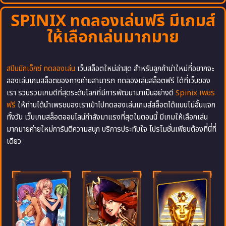
SPINIX ทดลองเล่นฟรี มีเกมส์
ให้เลือกเล่นมากมาย
สปินนิกเอ็กซ์ ทดลองเล่น
เว็บสล็อตใหม่ล่าสุด สำหรับลูกค้าน่าใหม่ที่อยากจะ
ลองเล่นเกมสล็อตของทางค่ายสามารถ ทดลองเล่นสล็อตฟรี ได้ที่เว็บของ
เรา รวบรวมเกมดีที่สุดระดับโลกที่มีการพัฒนามาเป็นอย่างดี
Spinix เพชร
ฟรี
ให้ท่านได้นำเพรชของเราเข้าไปทดลองเล่นเกมส์สล็อตได้แบบไม่อั้นแจก
ทั้งวัน เว็บเกมสล็อตออนไลน์กำลังมาแรงที่สุดในตอนนี้ มีเกมให้เลือกเล่น
มากมายค่ายใหม่การันตีความสนุก บริการประทับใจ โปรโมชั่นเพียบต้องที่นี่ที่
เดียว