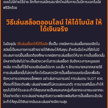
แบบไม่มีค่ายใช้จ่าย อีกทั้งการสมัครสมาชิกใหม่กับทางเว็บมีการแจกโบนัส
ฟรีอีกด้วย
วิธีเล่นสล็อตออนไลน์ ให้ได้โบนัส ให้
ได้เงินจริง
ในปัจจุบัน
วิธีเล่นสล็อตให้ได้โบนัส
ซึ่งเป็น เทคนิคการเล่นสล็อตยอดฮิตใน
สมัยนี้เป็นหนทางการสร้างรายได้พิเศษให้กับคุณ สำหรับมือใหม่ที่ยังไม่มี
ประสบการณ์ปั้นสล็อตต้องศึกษาเทคนิคการเล่นสล็อตให้มาก การปั้นสล็อตนั้น
มีหลากปัจจัยไม่ว่าจะเป็นช่วงเวลาในการเล่นสล็อต จับจังหวะการหมุนของ
กงล้อ การปั้นที่ใช้จำนวนเงินน้อยไปมาก และอื่น ๆ อีกมากมายหลากหลายวิธี
การเล่นสล็อตนั้นไม่ควรที่จะใจร้อนควรมีการปั้นสล็อตแบบต่อเนื่องเพื่อจับ
จังหวะการแตกของแจ็คพอต อย่าเล่นตามอารมณ์ การเล่นเกม SLOT ควร
ตั้งงบที่ใช้ลงเดิมพัน เล่นอย่างพอดีไม่ควรลงหมดตัว การขาดสตินั้นจะทำให้
คุณไม่ได้กำไรและจะทำให้คุณกลายเป็นคนหมกหมุ่นที่อยากจะเอาชนะอยากจะ
ได้อย่างเดียว ควรเล่นอย่างสนุกรับความเพลิดเพลินกับการปั้นสล็อตแล้วมัน
จะทำให้คุณได้เงินจากมันและเล่นอย่างมีความสุข