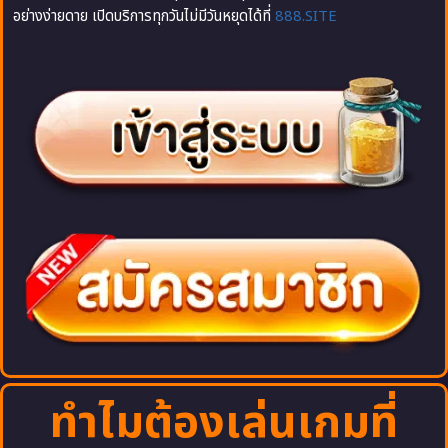
อย่างง่ายดาย เปิดบริการทุกวันไม่มีวันหยุดได้ที่
888.SITE
ทำไมต้องเล่นเกมที่