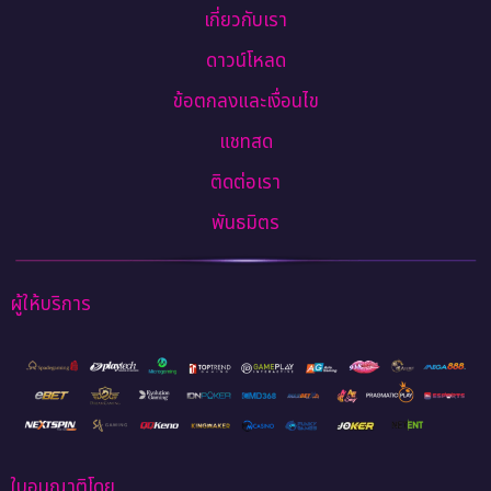
เกี่ยวกับเรา
ดาวน์โหลด
ข้อตกลงและเงื่อนไข
แชทสด
ติดต่อเรา
พันธมิตร
ผู้ให้บริการ
ใบอนุญาติโดย