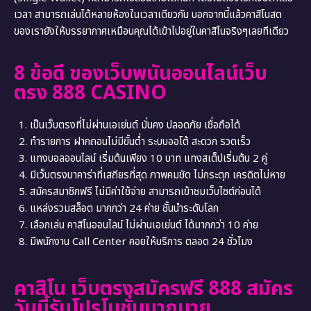
เวลา สามารถเล่นได้หลายห้องในเวลาเดียวกัน นอกจากนี้แล้วคาสิโนสด
ของเรายังให้บรรยากาศเหมือนคุณได้เข้าไปอยู่ในคาสิโนจริงๆเลยทีเดียว
8 ข้อดี ของเว็บพนันออนไลน์เว็บ
ตรง 888 CASINO
เป็นเว็บตรงที่ไม่ผ่านเอเย่นต์ มั่นคง ปลอดภัย เชื่อถือได้
ทำรายการ ฝากถอนไม่มีขั้นต่ำ ระบบออโต้ สะดวก รวดเร็ว
แทงบอลออนไลน์ เริ่มต้นเพียง 10 บาท แทงสเต็ปเริ่มต้น 2 คู่
มีเว็บตรงบาคาร่าที่เสถียรที่สุด ภาพคมชัด ไม่กระตุก เครดิตไม่หาย
สมัครสมาชิกฟรี ไม่มีค่าใช้จ่าย สามารถเข้าชมเว็บไซต์ก่อนได้
แหล่งรวมสล็อต มากกว่า 24 ค่าย ชั้นนำระดับโลก
เลือกเล่น คาสิโนออนไลน์ ไม่ผ่านเอเย่นต์ ได้มากกว่า 10 ค่าย
มีพนักงาน Call Center คอยให้บริการ ตลอด 24 ชั่วโมง
คาสิโน เว็บตรงสมัครฟรี 888 สมัคร
วันนี้รับโปรโมชั่นมากมาย