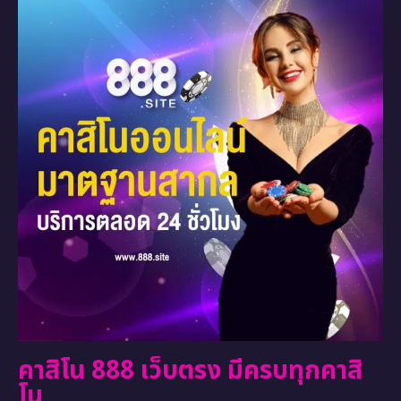
คาสิโน 888 เว็บตรง มีครบทุกคาสิ
โน