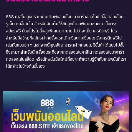
888 คาสิโน ศูนย์รวมเกมเดิมพันออนไลน์ บาคาร่าออนไลน์ สล็อตออนไลน์
รูเล็ต แบล็คแจ็ค จัดหนักจัดเต็มให้กับลูกค้าคนพิเศษเช่นคุณ เว็บตรง
สมัครฟรี ด้วยโปรโมชั่นสุดพิเศษมากมาย ไม่ว่าจะเป็น เครดิตฟรี โปร
สำหรับมือใหม่ที่สมัครฝากครั้งแรกเติมเงินตามเงื่อนไข รับเครดิตฟรีไป
เล่นกันแบบจุก ๆ นอกจากนี้คุณยังสามารถฝากถอนไม่มีขั้นต่ำได้แบบไม่อั้น
ซึ่งเหมาะสำหรับนักเสี่ยงโชคที่อยากทดลองเล่นคาสิโน ทดลองเล่นบาคาร่า
ทดลองเล่นสล็อต หรือนักพนันมือใหม่ที่อยากทำความรู้จักกับเกมพนันที่เรา
ได้กล่าวไปข้างต้นนั่นเอง