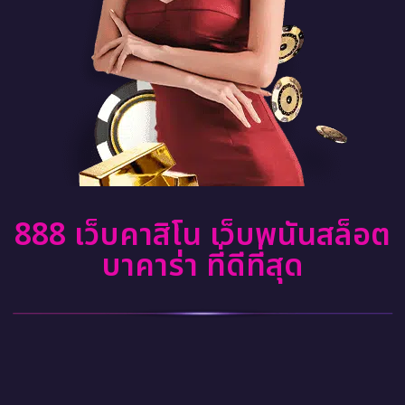
888 เว็บคาสิโน เว็บพนันสล็อต
บาคาร่า ที่ดีที่สุด