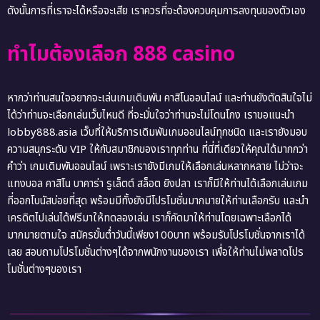
ดังนั้นการที่เราจะได้หรือจะเสีย เราควรที่จะต้องควบคุมการลงทุนของตัวเอง
ทำไมต้องเลือก 888 casino
หากว่าท่านสนใจอยากจะเล่นเกมเดิมพัน คาสิโนออนไลน์ และท่านยังตัดสินใจไม่
ได้ว่าท่านจะเลือกเล่นเว็บไหนดี ที่จะมั่นใจว่าท่านจะไม่โดนโกง เราขอแนะนำ
lobby888.asia เว็บที่ให้บริการเดิมพันเกมออนไลน์ทุกชนิด และเรายังมอบ
ความสนุกระดับ VIP ให้กับสมาชิกของเราทุกท่าน ที่นี่ที่เดียวให้คุณได้มากกว่า
คำว่า เกมเดิมพันออนไลน์ เพราะเรายังมีเกมให้เลือกเล่นหลากหลาย ไม่ว่าจะ
แทงบอล คาสิโน บาคาร่า รูเล็ตต์ สล็อต ยิงปลา เราก็มีให้ท่านได้เลือกเล่นเกม
ที่ออกโบนัสบ่อยที่สุด พร้อมมีทั้งยังมีโปรโมชั่นมากมายให้ท่านเลือกรับ และนำ
เครดิตไปเล่นได้ฟรีมาให้ทดลองเล่น เราก็คัดมาให้ท่านโดยเฉพาะเลือกได้
มากมายตามใจ สมัครขั้นต่ำวันนี้เพียง100บาท พร้อมรับโปรโมชั่นจากเราได้
เลย สอบถามโปรโมชั่นต่างๆได้จากพนักงานของเรา เพื่อให้ท่านไม่พลาดโปร
โมชั่นต่างๆของเรา