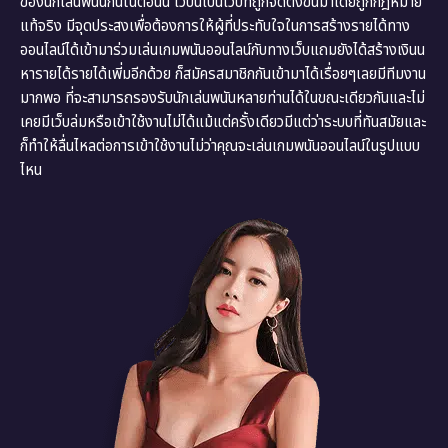
ของนักเล่นพนันกันในตอนนี้ เว็บนี้เป็นเว็บที่ถูกจัดตั้งขึ้นมาโดยถูกกฎหมาย
แท้จริง มีจุดประสงเพื่อต้องการให้ผู้ที่ประทับใจในการสร้างรายได้ทาง
ออนไลน์ได้เข้ามาร่วมเล่นเกมพนันออนไลน์กับทางเว็บแถมยังได้สร้างเงินน
หารายได้รายได้เพี่มอีกด้วย ก็สมัครสมาชิกกันเข้ามาได้เรื่อยๆเลยมีทีมงาน
มากพอ ที่จะสามารถรองรับนักเล่นพนันหลายท่านได้ในขณะเดียวกันและไม่
เคยมีเว็บล่มหรือเข้าใช้งานไม่ได้แม้แต่ครั้งเดียวมีแต่ว่าระบบที่ทันสมัยและ
ก็ทำให้ลื่นไหลต่อการเข้าใช้งานไม่ว่าคุณจะเล่นเกมพนันออนไลน์ในรูปแบบ
ไหน