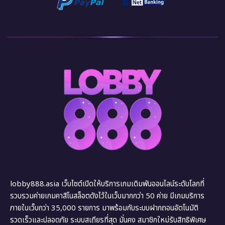
lobby888.asia เว็บไซต์เปิดให้บริการเกมเดิมพันออนไลน์ระดับโลกที่
รวบรวมค่ายเกมคาสิโนสล็อตดังไว้ในเว็บมากกว่า 50 ค่าย มีเกมบริการ
ภายในเว็บกว่า 35,000 รายการ มาพร้อมกับระบบฝากถอนอัตโนมัติ
รวดเร็วและปลอดภัย ระบบสเถียรที่สุด มั่นคง สมาชิกใหม่รับสิทธิพิเศษ