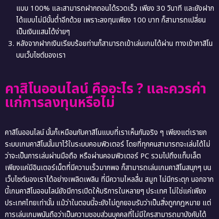
แบบ 100% และสามารถฝากถอนได้รวดเร็ว เพียง 30 วินาที และยังฝาก
ได้แบบไม่มีขั้นต่ำอีกด้วย เพราะลงทุนเพียง 100 บาท ก็สามารถเปลี่ยน
เป็นเงินแสนได้ง่ายๆ
หลังจากฝากเงินเรียบร้อยท่านก็สามารถเข้าเล่นเกมได้ผ่าน ทางเข้าคาสิโน
บนเว็บไซต์ของเรา
คาสิโนออนไลน์ คืออะไร ? และควรค่า
แก่การลงทุนหรือไม่
คาสิโนออนไลน์ นั้นก็เหมือนกับคาสิโนแบบที่เราเห็นกันจริง ๆ เพียงแต่เรายก
ระบบเกมคาสิโนนั้นมาไว้ในระบบคอมพิวเตอร์ โดยที่ทุกคนสามารถจะเล่นได้ไม่
ว่าจะเป็นการเล่นผ่านมือถือ หรือผ่านคอมพิวเตอร์ PC รวมไปถึงแท็บเล็ต
เพียงแค่มีอินเตอร์เน็ตที่มีความเร็วมากพอ ก็สามารถเล่นเกมคาสิโนสนุกๆ บน
เว็บไซต์ของเราได้อย่างเพลิดเพลิน ที่มีความไหลลื่น สมูท ไม่มีกระตุก นอกจาก
นี้เกมคาสิโนออนไลน์ยังมีการเปิดให้บริการในหลายๆ ประเทศ ไม่ใช่แค่เพียง
ประเทศไทยเท่านั้น แม้ว่าในตอนนี้จะยังไม่ถูกยอมรับว่าเป็นสิ่งถูกกฎหมาย แต่
การเล่นเกมพนันถือว่าเป็นความชอบส่วนบุคคลที่ไม่มีใครสามารถมาบังคับได้