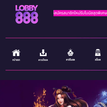
ก LOBBY888 ลูกค้าที่สมัครสมาชิกใหม่รับโบนัสสุดพิเศษ 100% พร้อม