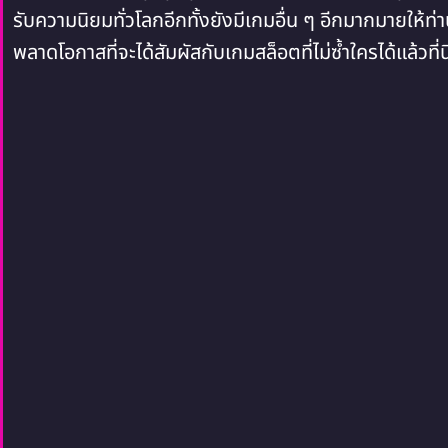
รับความนิยมทั่วโลกอีกทั้งยังมีเกมอื่น ๆ อีกมากมายให้ท่า
พลาดโอกาสที่จะได้สัมผัสกับเกมสล็อตที่ไม่ซ้ำใครได้แล้วที่นี่ท