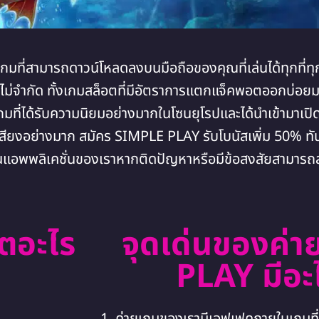
มที่สามารถดาวน์โหลดลงบนมือถือของคุณที่เล่นได้ทุกที่ทุกเ
แบบไม่จำกัด ทั้งเกมสล็อตที่มีอัตราการแตกแจ็คพอตออกบ่อยม
่ายเกมที่ได้รับความนิยมอย่างมากในโซนยุโรปและได้นำเข้ามาเ
่อเสียงอย่างมาก สมัคร SIMPLE PLAY รับโบนัสเพิ่ม 50% ทั
านแอพพลิเคชั่นของเราหากติดปัญหาหรือมีข้อสงสัยสามารถส
ิตอะไร
จุดเด่นของค่
PLAY มีอะ