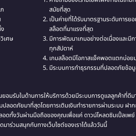
ค่ายเกมของเรามีเอฟเฟคภายในเกมที่ส
าภ
สมัยที่สุด
ณ
เป็นค่ายที่ได้รับมาตรฐานระดับการยอ
่ง
สล็อตที่มาแรงที่สุด
งวิเศษ
มีการพัฒนาเกมอย่างต่อเนื่องและมี
ทุกสัปดาห์
เกมสล็อตมีโอกาสแจ็คพอตแตกบ่อยมา
มีระบบการทำธุรกรรมที่ปลอดภัยข้อมูลไ
ันยอมรับในด้านการให้บริการด้วยมีระบบการดูแลลูกค้าที่ดี
ความปลอดภัยมาที่สุดโดยการเติมเงินทำรายการผ่านระบบ ฝากถ
ั้งวันผ่านมือถือของคุณเพื่อแค่ ดาวน์โหลดซิมเปิ้ลเพย์ ล
ดมาร่วมสนุกกับทางเว็บไซต์ของเราได้แล้ววันนี้