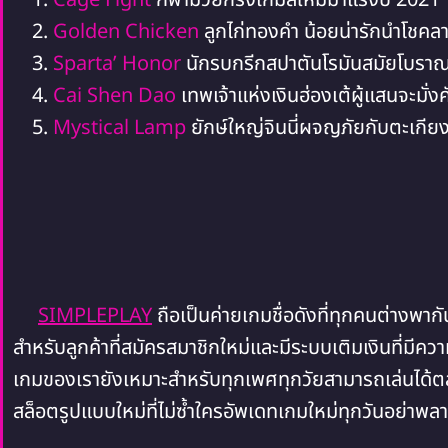
Cage Fight
กีฬามวยกรงเกมส์ใหม่มาแรงปี 2021
Golden Chicken
ลูกไก่ทองคำ น้อยน่ารักนำโชคล
Sparta’ Honor
นักรบกรีกสปาตันโรมันสมัยโบรา
Cai Shen Dao
เทพเจ้าแห่งเงินฮ่องเต้ผู้แสนจะมั่งคั
Mystical Lamp
ยักษ์ใหญ่จินนี่ผจญภัยกับตะเกีย
SIMPLEPLAY
ถือเป็นค่ายเกมชื่อดังที่ทุกคนต่างพาก
สำหรับลูกค้าที่สมัครสมาชิกใหม่และมีระบบเติมเงินที่มี
เกมของเรายังเหมาะสำหรับทุกเพศทุกวัยสามารถเล่นได้ตลอดท
สล็อตรูปแบบใหม่ที่ไม่ซ้ำใครอัพเดทเกมใหม่ทุกวันอย่าพลา