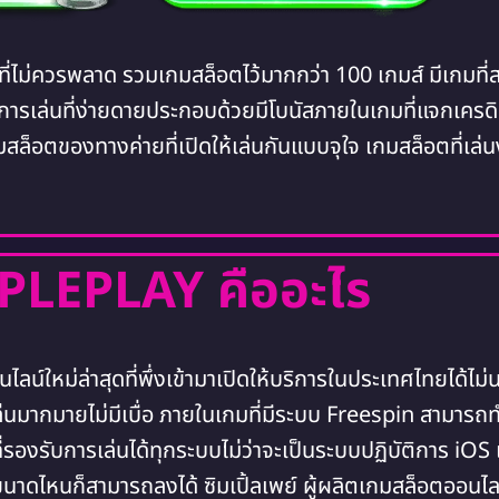
ี่ไม่ควรพลาด รวมเกมสล็อตไว้มากกว่า 100 เกมส์ มีเกมที่ส
เล่นที่ง่ายดายประกอบด้วยมีโบนัสภายในเกมที่แจกเครดิตฟ
สล็อตของทางค่ายที่เปิดให้เล่นกันแบบจุใจ เกมสล็อตที่เล่
PLEPLAY คืออะไร
ลน์ใหม่ล่าสุดที่พึ่งเข้ามาเปิดให้บริการในประเทศไทยได้ไม
กเล่นมากมายไม่มีเบื่อ ภายในเกมที่มีระบบ Freespin สามารถ
ี่รองรับการเล่นได้ทุกระบบไม่ว่าจะเป็นระบบปฏิบัติการ iO
ก่าขนาดไหนก็สามารถลงได้ ซิมเปิ้ลเพย์ ผู้ผลิตเกมสล็อตออนไ