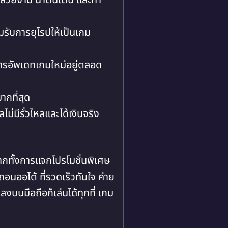
วยงาม น่าตื่นเต้น และทำ
มรับการยุโรปให้เป็นเกม
การอัพเดทเกมใหม่อยู่ตลอด
กที่สุด
ม่มีรั่วไหลและได้เงินจริง
มากทั้งการแจกโปรโมชั่นพิเศษ
อนออโต้ ที่รวดเร็วทันใจ ค่าย
งบนมือถือก็เล่นได้ทุกที่ เกม