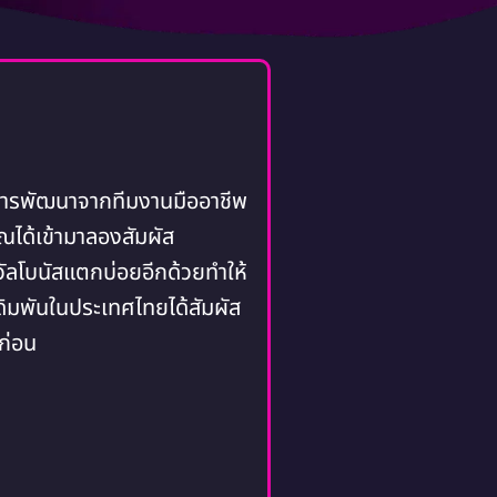
ีการพัฒนาจากทีมงานมืออาชีพ
คุณได้เข้ามาลองสัมผัส
งวัลโบนัสแตกบ่อยอีกด้วยทำให้
ดิมพันในประเทศไทยได้สัมผัส
ก่อน