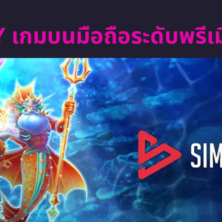
เกมบนมือถือระดับพรีเม