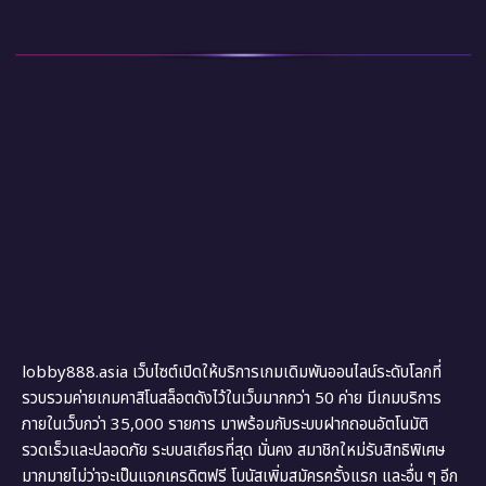
lobby888.asia เว็บไซต์เปิดให้บริการเกมเดิมพันออนไลน์ระดับโลกที่
รวบรวมค่ายเกมคาสิโนสล็อตดังไว้ในเว็บมากกว่า 50 ค่าย มีเกมบริการ
ภายในเว็บกว่า 35,000 รายการ มาพร้อมกับระบบฝากถอนอัตโนมัติ
รวดเร็วและปลอดภัย ระบบสเถียรที่สุด มั่นคง สมาชิกใหม่รับสิทธิพิเศษ
มากมายไม่ว่าจะเป็นแจกเครดิตฟรี โบนัสเพิ่มสมัครครั้งแรก และอื่น ๆ อีก