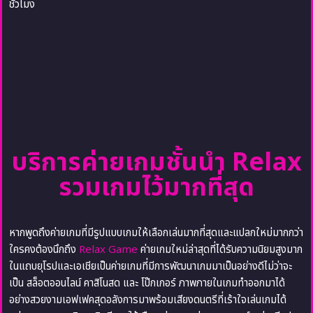
ชั่วโมง
บริการค่ายเกมชั้นนำ Relax
รวมเกมไว้มากที่สุด
หากพูดถึงค่ายเกมที่มีรูปแบบเกมให้เลือกเล่นมากที่สุดและแปลกใหม่มากกว่า
ใครคงต้องนึกถึง
Relax Game
ค่ายเกมใหม่ล่าสุดที่ได้รับความนิยมสูงมาก
ในแถบยุโรปและเอเชียเป็นค่ายเกมที่มีการพัฒนาเกมมาเป็นอย่างดีไม่ว่าจะ
เป็น สล็อตออนไลน์ คาสิโนสด และ โป๊กเกอร์ ภาพภายในเกมทำออกมาได้
อย่างสวยงามเอฟเฟคสุดอลังการมาพร้อมเสียงดนตรีที่เร้าใจเล่นเกมได้