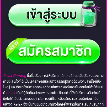
Relax Gaming
ขึ้นชื่อเรื่องการให้บริการ โป๊กเกอร์ โดยเป็นเรือธงของทาง
ค่ายนี้เลยก็ว่าได้ เป็นเอกลักษณ์และสร้างสรรค์สู่ตลาดด้วยความสําเร็จที่ยิ่ง
ใหญ่ และต่อมาได้มีการออกผลิตภัณฑ์แพลตฟอร์มคาสิโนออนไลน์ทำให้แบน
ด์
Relax
เป็นที่รู้จักกันอย่างแพร่หลายไม่เพียบเท่านี้ยังมีบริการผลิตภัณฑ์
บิงโกได้เปิดตัวโดยมอบประสบการณ์ที่ไม่เหมือนใคร ผลตอบรับกับมาเป็น
อย่างดี Relax จึงเป็นที่นิยมอย่างมากทั่วโลกอย่าพลาดโอกาสเล่นเกมสนุกทที่