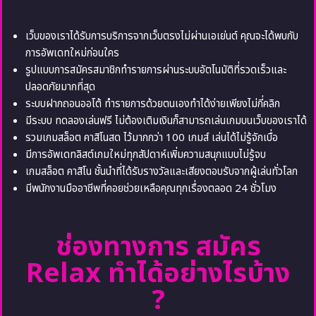
เว็บของเราได้รับการบริการจากเว็บตรงไม่ผ่านเอเย่นต์ คุณจะได้พบกับ
การอัพเดทใหม่ก่อนใคร
รูปแบบการสมัครสมาชิกทำรายการผ่านระบบอัตโนมัติที่รวดเร็วและ
ปลอดภัยมากที่สุด
ระบบฝากถอนออโต้ ทำรายการด้วยตนเองทำได้ง่ายเพียงไม่กี่คลิก
มีระบบ ทดลองเล่นฟรี ไม่ต้องเติมเงินก็สามารถเล่นเกมบนเว็บของเราได้
รวมเกมสล็อต คาสิโนสด ไว้มากกว่า 100 เกมส์ เล่นได้ไม่รู้จักเบื่อ
มีการอัพเดทลิสต์เกมใหม่ทุกสัปดาห์เพิ่มความสนุกแบบไม่รู้จบ
เกมสล็อต คาสิโน ชั้นนำที่ได้รับรางวัลและเสียงตอบรับจากผู้เล่นทั่วโลก
มีพนักงานมืออาชีพที่คอยช่วยเหลือคุณทุกเรื่องตลอด 24 ชั่วโมง
ช่องทางการ สมัคร
Relax ทำได้อย่างไรบ้าง
?