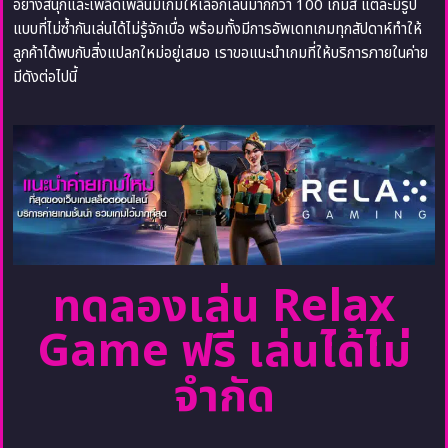
อย่างสนุกและเพลิดเพลินมีเกมให้เลือกเล่นมากกว่า 100 เกมส์ แต่ละมีรูป
แบบที่ไม่ซ้ำกันเล่นได้ไม่รู้จักเบื่อ พร้อมทั้งมีการอัพเดทเกมทุกสัปดาห์ทำให้
ลูกค้าได้พบกับสิ่งแปลกใหม่อยู่เสมอ เราขอแนะนำเกมที่ให้บริการภายในค่าย
มีดังต่อไปนี้
ทดลองเล่น Relax
Game ฟรี เล่นได้ไม่
จำกัด