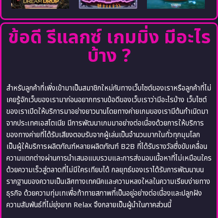
ข้อดี รีแลกซ์ เกมมิ่ง มีอะไร
บ้าง ?
สำหรับลูกค้าที่เพิ่งเข้ามาเป็นสมาชิกใหม่กับทางเว็บไซต์ของเราหรือลูกค้าที่ไม่
เคยรู้จักเว็บของเรามาก่อนอยากทราบข้อดีของเว็บเราว่ามีอะไรบ้าง เว็บไซต์
ของเราเปิดให้บริการมาอย่างยาวนานโดยทางค่ายเกมของเรามีต้นกำเนิดมา
จากประเทศเอสโตเนีย มีการพัฒนาเกมมาอย่างต่อเนื่องด้วยการให้บริการ
ของทางค่ายที่ได้รับเสียงตอบรับจากผู้เล่นเป็นจำนวนมากในทั่วทุกมุมโลก
เป็นผู้ให้บริการผลิตภัณฑ์หลายผลิตภัณฑ์ B2B ที่ได้รับรางวัลซึ่งขับเคลื่อน
ความแตกต่างผ่านการนําเสนอแบบรวมและการส่งมอบเนื้อหาที่ไม่เหมือนใคร
ด้วยความเร็วสู่ตลาดที่ไม่มีใครเทียบได้ กลยุทธ์ของเราได้รับการพัฒนาบน
รากฐานของความเป็นเลิศทางเทคนิคและความหลงใหลในความเรียบง่ายทาง
ธุรกิจ ด้วยความทุ่มเทเพื่อท้าทายสภาพที่เป็นอยู่อย่างต่อเนื่องและปลูกฝัง
ความสัมพันธ์ที่ไม่ยุ่งยาก Relax จึงกลายเป็นผู้นําในภาคส่วนนี้