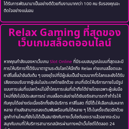
ได้รับการพัฒนามาเป็นอย่างดีด้วยทีมงามมากกว่า 100 คน รับรองคุณจะ
ติดใจอย่างแน่นอน
Relax Gaming ที่สุดของ
เว็บเกมสล็อตออนไลน์
หากคุณกำลังมองหาเว็บเกม
Slot Online
ที่มีระบบสมบูรณ์แบบที่สุดและมี
การให้บริการที่ได้รับมาตาฐานระดับโลกให้นึกถึง Relax ค่ายเกมสล็อตและ
คาสิโนชั้นนำอันดับต้น ๆ ของยุโรปที่มีผู้เล่นเป็นจำนวนมากทั่วโลกและยังได้รับ
เสียงตอบรับจากผู้เล่นในประเทศไทยอีกด้วย เกมที่เปิดให้บริการภายในมีรูป
แบบการเล่นที่แปลกใหม่ไม่ซ้ำใครการเล่นที่เข้าถึงได้ง่ายโดยเฉพาะผู้เล่นมือ
ใหม่ที่ยังไม่มีประสบการณ์ เกมสล็อตเล่นง่ายได้เงินจริงสามารถทำกำไรให้
กับคุณได้อย่างต่อเนื่องอีกทั้งยังมีบริการ คาสิโนสด ที่มีโต๊ะให้เลือกเล่นหลาก
หลาย ท่านยังสามารถลงเดิมพันพร้อมกันได้หลาย ๆ โต๊ะในครั้งเดียวอีกด้วย
ลูกค้าท่านไหนที่ยังไม่ได้เป็นสมาชิกกับทางเว็บไซต์ของเราแล้วอยากจะร่วม
สนุกกับเกมที่ให้บริการสามารถสมัครผ่านทางหน้าเว็บไซต์ได้ตลอด 24