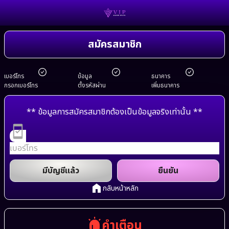
สมัครสมาชิก
เบอร์โทร
ข้อมูล
ธนาคาร
กรอกเบอร์โทร
ตั้งรหัสผ่าน
เพิ่มธนาคาร
** ข้อมูลการสมัครสมาชิกต้องเป็นข้อมูลจริงเท่านั้น **
มีบัญชีแล้ว
ยืนยัน
กลับหน้าหลัก
คำเตือน