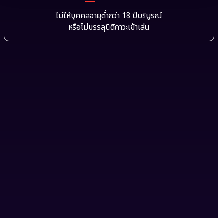
ไม่ให้บุคคลอายุต่ำกว่า 18 ปีบริบูรณ์
หรือไม่บรรลุนิติภาวะเข้าเล่น